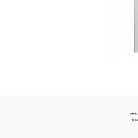
Уста
Прод