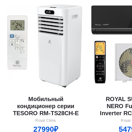
Мобильный
ROYAL 
кондиционер cерии
NERO Fu
TESORO RM-TS28CH-E
Inverter R
Royal Clima
Royal
27990₽
547