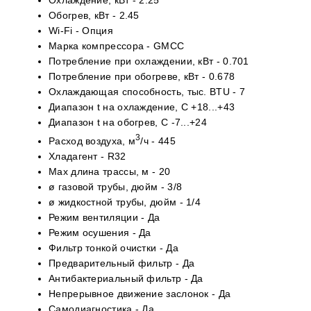
Обогрев, кВт -
2.45
Wi-Fi -
Опция
Марка компрессора -
GMCC
Потребление при охлаждении, кВт -
0.701
Потребление при обогреве, кВт -
0.678
Охлаждающая способность, тыс. BTU - 7
Диапазон t на охлаждение, С
+18...+43
Диапазон t на обогрев, С
-7...+24
3
Расход воздуха, м
/ч - 445
Хладагент -
R32
Max длина трассы, м -
20
ø газовой трубы, дюйм -
3/8
ø жидкостной трубы, дюйм -
1/4
Режим вентиляции -
Да
Режим осушения -
Да
Фильтр тонкой очистки -
Да
Предварительный фильтр -
Да
Антибактериальный фильтр -
Да
Непрерывное движение заслонок -
Да
Самодиагностика -
Да