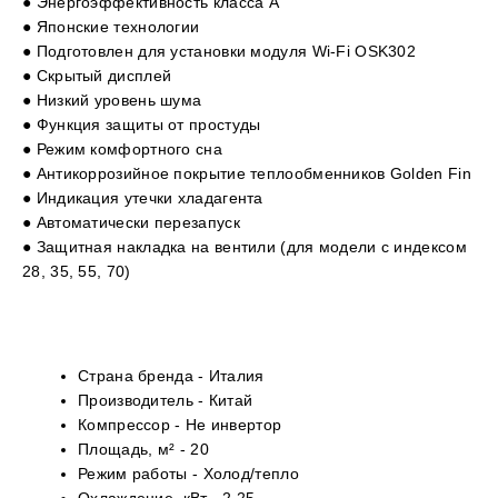
● Энергоэффективность класса А
● Японские технологии
● Подготовлен для установки модуля Wi-Fi OSK302
● Скрытый дисплей
● Низкий уровень шума
● Функция защиты от простуды
● Режим комфортного сна
● Антикоррозийное покрытие теплообменников Golden Fin
● Индикация утечки хладагента
● Автоматически перезапуск
● Защитная накладка на вентили (для модели с индексом
28, 35, 55, 70)
Страна бренда -
Италия
Производитель -
Китай
Компрессор -
Не инвертор
Площадь, м² -
20
Режим работы -
Холод/тепло
Охлаждение, кВт -
2.25