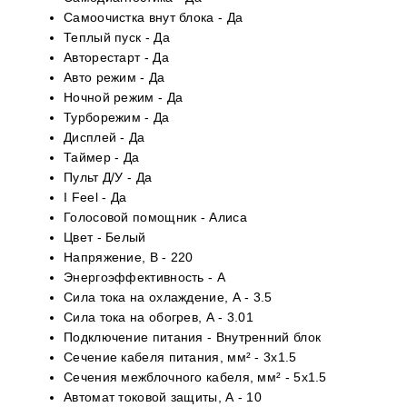
Самоочистка внут блока -
Да
Теплый пуск -
Да
Авторестарт -
Да
Авто режим -
Да
Ночной режим -
Да
Турборежим -
Да
Дисплей -
Да
Таймер -
Да
Пульт Д/У -
Да
I Feel -
Да
Голосовой помощник -
Алиса
Цвет -
Белый
Напряжение, В -
220
Энергоэффективность -
A
Сила тока на охлаждение, А -
3.5
Сила тока на обогрев, А -
3.01
Подключение питания -
Внутренний блок
Сечение кабеля питания, мм² -
3x1.5
Сечения межблочного кабеля, мм² -
5x1.5
Автомат токовой защиты, А -
10