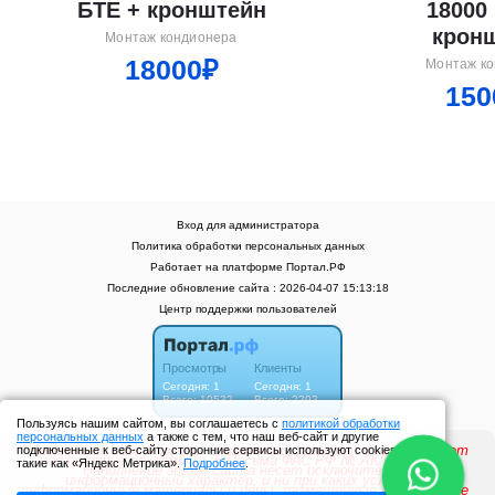
БТЕ + кронштейн
18000
крон
Монтаж кондионера
18000₽
Монтаж к
150
Вход для администратора
Политика обработки персональных данных
Работает на платформе
Портал.РФ
Последние обновление сайта
: 2026-04-07 15:13:18
Центр поддержки пользователей
Пользуясь нашим сайтом, вы соглашаетесь с
политикой обработки
персональных данных
а также с тем, что наш веб-сайт и другие
подключенные к веб-сайту сторонние сервисы используют cookies
такие как «Яндекс Метрика».
Подробнее
.